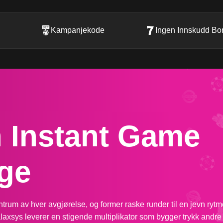
s
Kampanjekode
Ingen Innskudd Bo
h Instant Game
ge
ntrum av hver avgjørelse, og former raske runder til en jevn ryt
laxsys leverer en stigende multiplikator som bygger trykk andre 