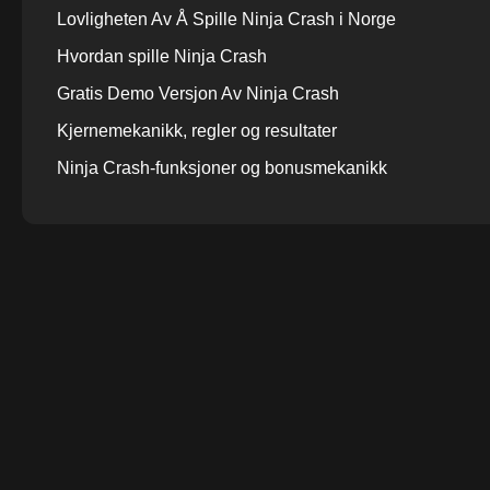
Lovligheten Av Å Spille Ninja Crash i Norge
Hvordan spille Ninja Crash
Gratis Demo Versjon Av Ninja Crash
Kjernemekanikk, regler og resultater
Ninja Crash-funksjoner og bonusmekanikk
Ninja Crash RTP, volatilitet og maks gevinstpotensial
Hvordan nærme seg Ninja Crash ansvarlig
Spille Ninja Crash Online For Ekte Penger I Norge
Innskudd, Betalinger & Ansvarlig Spill i Norge
Mobilversjon av Ninja Crash