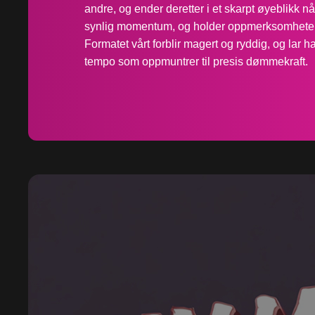
andre, og ender deretter i et skarpt øyeblikk nå
synlig momentum, og holder oppmerksomheten f
Formatet vårt forblir magert og ryddig, og lar 
tempo som oppmuntrer til presis dømmekraft.