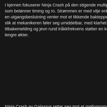
I kjernen fokuserer Ninja Crash på den stigende multip
som belønner timing og ro. Strømmen er med vilje enkel
en utgangsbeslutning venter mot et tikkende bakteppe
slik at mekanikeren føler seg umiddelbar, med klarhet
tilbakemelding og jevn rund tråkkfrekvens støtter en ko
lengre økter.
Ninja Crash av Galaxsys retter seg mot et mellomrom 