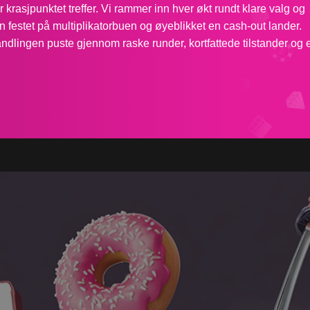
r krasjpunktet treffer. Vi rammer inn hver økt rundt klare valg og
estet på multiplikatorbuen og øyeblikket en cash-out lander.
handlingen puste gjennom raske runder, kortfattede tilstander og 