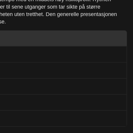
er til sene utganger som tar sikte på større
mheten uten tretthet. Den generelle presentasjonen
se.