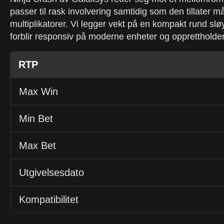
passer til rask involvering samtidig som den tillater m
multiplikatorer. Vi legger vekt på en kompakt rund sl
forblir responsiv på moderne enheter og oppretthold
RTP
Max Win
Min Bet
Max Bet
Utgivelsesdato
Kompatibilitet