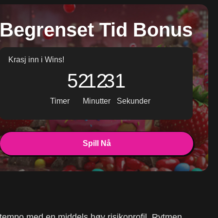
Begrenset Tid Bonus
Krasj inn i Wins!
52
12
30
Timer
Minutter
Sekunder
Spill Nå
ttempo med en middels høy risikoprofil. Rytmen